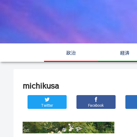
政治
経済
michikusa
Twitter
Facebook