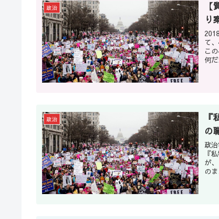
【
政治
り
20
て、
この
何だ
『
政治
の
政治
『私
が、
のま