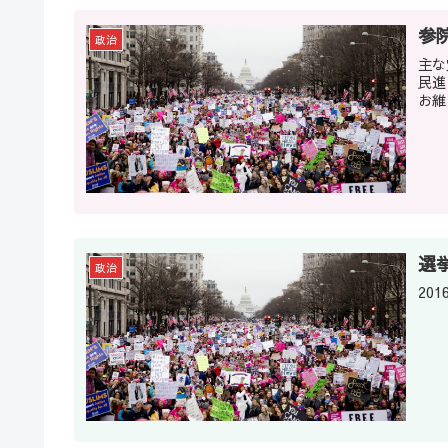
参
政治
主な
民進 
選
政治