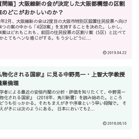
質問箱】大阪維新の会が決定した大阪都構想の区割
案のどこがおかしいのか？
18年2月、大阪維新の会は2度目の大阪市特別区設置住民投票へ向け
4つの案の中から「4区B案」を支持することを決めた。しかし、
4案はどれもこれも、前回の住民投票の区割り案（5区）と比べて
かとてもヘンな感じがする。もう少しどうに...
2019.04.22
私物化される国家』に見る中野晃一・上智大学教授
職業倫理
学者による最近の安倍内閣の分析・評価を知りたくて、中野晃一
物化される国家』（2018年、角川新書）を読み始めた。ところ
どうも引っかかる。それもまえがきや序章という早い段階で。 そ
えがきには次のようにある。 日本においても2...
2018.08.10