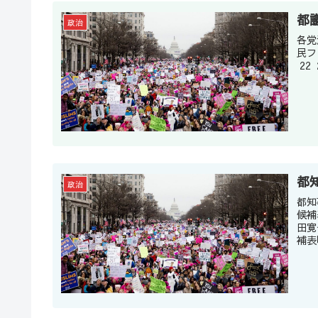
都
政治
各党派予想獲得議
民フ 5 40～
22 2
都
政治
都知
候補
田寛
補表