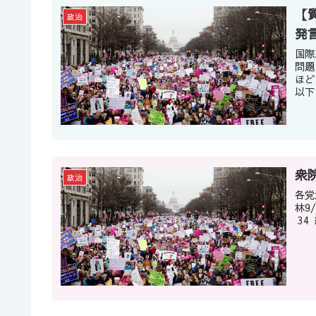
【
政治
発
国際
問題
ほど
以下
衆
政治
各党派予
林9/26 松田9/2